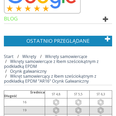
BLOG
OSTATNIO PRZEGLĄDANE
Start
Wkręty
Wkręty samowiercące
Wkręty samowiercące z łbem sześciokątnym z
podkładką EPDM
Ocynk galwaniczny
Wkręt samowiercący z łbem sześciokątnym z
podkładką EPDM "AR16" Ocynk Galwaniczny
Średnica
ST 4,8
ST 5,5
ST 6,3
Długość
16
19