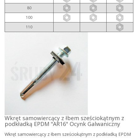
80
100
110
Wkręt samowiercący z łbem sześciokątnym z
podkładką EPDM "AR16" Ocynk Galwaniczny
Wkręt samowiercący z łbem sześciokątnym z podkładką EPDM