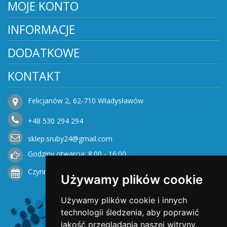
MOJE KONTO
INFORMACJE
DODATKOWE
KONTAKT
Felicjanów 2, 62-710 Władysławów
+48
530
294 294
sklep.sruby24@gmail.com
Godziny otwarcia: 8:00 - 16:00
Czynne od Poniedziałku do Piątku
Używamy plików cookie
Używamy plików cookie i innych
technologii śledzenia, aby poprawić
jakość przeglądania naszej witryny,