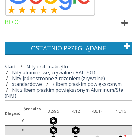
BLOG
OSTATNIO PRZEGLĄDANE
Start
Nity i nitonakrętki
Nity aluminiowe, zrywalne i RAL 7016
Nity jednostronne z rdzeniem (zrywalne)
standardowe
z łbem płaskim powiększonym
Nit z łbem płaskim powiększonym Aluminum/Stal
(NM)
Średnica
3,2/9,5
4/12
4,8/14
4,8/16
Długość
6
8