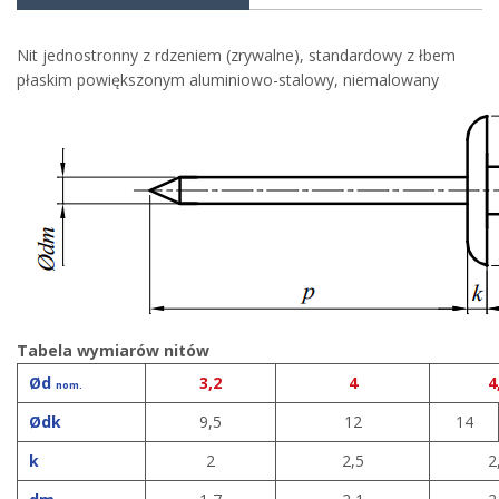
Nit jednostronny z rdzeniem (zrywalne), standardowy z łbem
płaskim powiększonym aluminiowo-stalowy, niemalowany
Tabela wymiarów nitów
Ø
d
3,2
4
4
nom.
Ø
dk
9,5
12
14
k
2
2,5
2