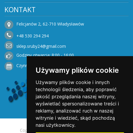
KONTAKT
Felicjanów 2, 62-710 Władysławów
+48
530
294 294
sklep.sruby24@gmail.com
Godziny otwarcia: 8:00 - 16:00
Czynne od Poniedziałku do Piątku
Używamy plików cookie
Używamy plików cookie i innych
technologii śledzenia, aby poprawić
jakość przeglądania naszej witryny,
wyświetlać spersonalizowane treści i
reklamy, analizować ruch w naszej
witrynie i wiedzieć, skąd pochodzą
nasi użytkownicy.
Copyright © 2025 Opengreen. All rights reserved.