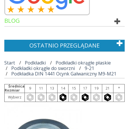
BLOG
OSTATNIO PRZEGLĄDANE
Start
Podkładki
Podkładki okrągłe płaskie
Podkładki okrągłe do sworzni
9-21
Podkładka DIN 1441 Ocynk Galwaniczny M9-M21
Średnica
9
11
13
14
15
17
19
21
*
Rozmiar
Wybierz