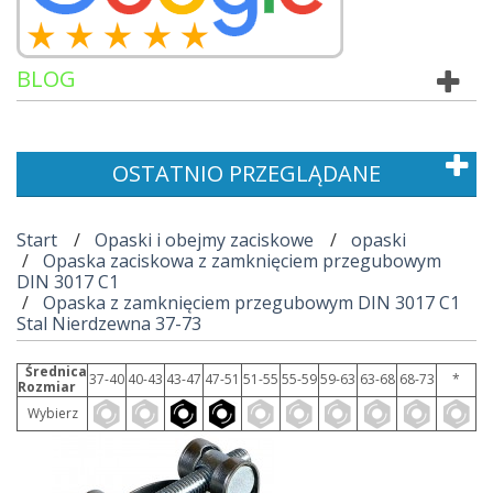
BLOG
OSTATNIO PRZEGLĄDANE
Start
Opaski i obejmy zaciskowe
opaski
Opaska zaciskowa z zamknięciem przegubowym
DIN 3017 C1
Opaska z zamknięciem przegubowym DIN 3017 C1
Stal Nierdzewna 37-73
Średnica
37-40
40-43
43-47
47-51
51-55
55-59
59-63
63-68
68-73
*
Rozmiar
Wybierz