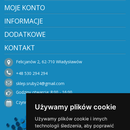
MOJE KONTO
INFORMACJE
DODATKOWE
KONTAKT
Felicjanów 2, 62-710 Władysławów
+48
530
294 294
sklep.sruby24@gmail.com
Godziny otwarcia: 8:00 - 16:00
Czynne od Poniedziałku do Piątku
Używamy plików cookie
Używamy plików cookie i innych
technologii śledzenia, aby poprawić