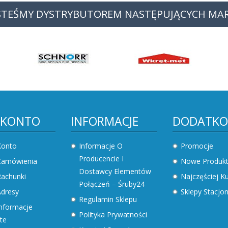
STEŚMY DYSTRYBUTOREM NASTĘPUJĄCYCH MA
 KONTO
INFORMACJE
DODATK
Konto
Informacje O
Promocje
Producencie I
Zamówienia
Nowe Produk
Dostawcy Elementów
achunki
Najczęściej 
Połączeń – Śruby24
dresy
Sklepy Stacjo
Regulamin Sklepu
nformacje
Polityka Prywatności
te