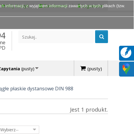
Mój Koszyk
Zamówienie
Logowanie
 informacji, z wyjątkiem informacji zawartych w tych plikach (tzw.
94
ine
DPD
(pusty)
Zapytania
(pusty)
ągłe płaskie dystansowe DIN 988
Jest 1 produkt.
-Wybierz--