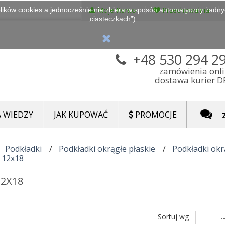
Moje Konto
Przechowalnia
lików cookies a jednocześnie nie zbiera w sposób automatyczny żadnych
„ciasteczkach”).
+48 530 294 2
zamówienia onl
dostawa kurier 
 WIEDZY
JAK KUPOWAĆ
PROMOCJE
Podkładki
Podkładki okrągłe płaskie
Podkładki okr
- 12x18
 12X18
Sortuj wg
-