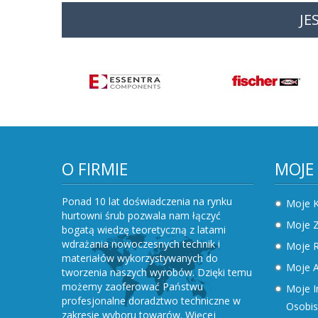
JE
O FIRMIE
MOJE
Ponad 10 lat doświadczenia na rynku
Moje 
hurtowni śrub pozwala nam łączyć
Moje 
bogatą wiedzę teoretyczną z latami
wdrażania nowoczesnych technik i
Moje R
materiałów wykorzystywanych do
Moje A
tworzenia naszych wyrobów. Dzięki temu
możemy zaoferować Państwu
Moje I
profesjonalne doradztwo techniczne w
Osobis
zakresie wyboru towarów.
Więcej