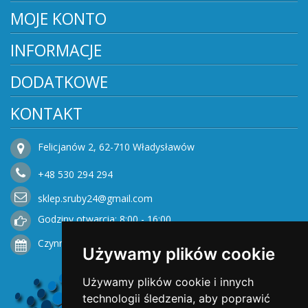
MOJE KONTO
INFORMACJE
DODATKOWE
KONTAKT
Felicjanów 2, 62-710 Władysławów
+48
530
294 294
sklep.sruby24@gmail.com
Godziny otwarcia: 8:00 - 16:00
Czynne od Poniedziałku do Piątku
Używamy plików cookie
Używamy plików cookie i innych
technologii śledzenia, aby poprawić