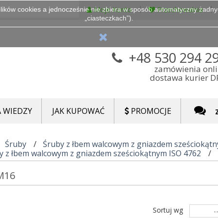
Moje Konto
Przechowalnia
lików cookies a jednocześnie nie zbiera w sposób automatyczny żadnych
„ciasteczkach”).
+48 530 294 2
zamówienia onl
dostawa kurier 
 WIEDZY
JAK KUPOWAĆ
PROMOCJE
Śruby
Śruby z łbem walcowym z gniazdem sześciokąt
y z łbem walcowym z gniazdem sześciokątnym ISO 4762
-M16
Sortuj wg
-