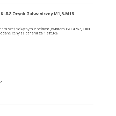
G Kl.8.8 Ocynk Galwaniczny M1,6-M16
zdem sześciokątnym z pełnym gwintem ISO 4762, DIN
 Podane ceny są cenami za 1 sztukę
ia