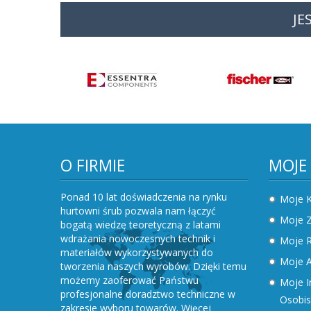
JE
O FIRMIE
MOJE
Ponad 10 lat doświadczenia na rynku
Moje 
hurtowni śrub pozwala nam łączyć
Moje 
bogatą wiedzę teoretyczną z latami
wdrażania nowoczesnych technik i
Moje R
materiałów wykorzystywanych do
Moje A
tworzenia naszych wyrobów. Dzięki temu
możemy zaoferować Państwu
Moje I
profesjonalne doradztwo techniczne w
Osobis
zakresie wyboru towarów.
Więcej