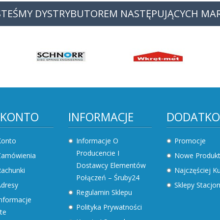
STEŚMY DYSTRYBUTOREM NASTĘPUJĄCYCH MA
 KONTO
INFORMACJE
DODATK
Konto
Informacje O
Promocje
Producencie I
Zamówienia
Nowe Produk
Dostawcy Elementów
achunki
Najczęściej 
Połączeń – Śruby24
dresy
Sklepy Stacjo
Regulamin Sklepu
nformacje
Polityka Prywatności
te