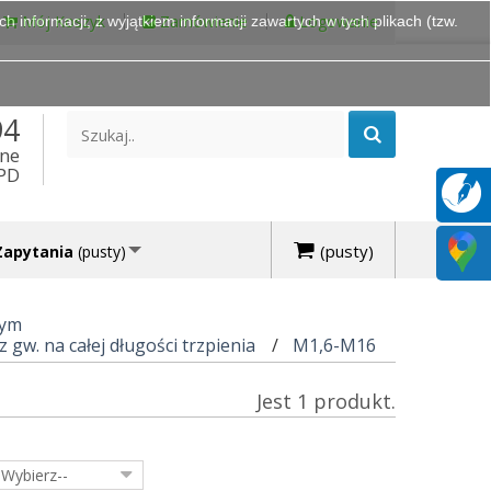
Mój Koszyk
Zamówienie
Logowanie
 informacji, z wyjątkiem informacji zawartych w tych plikach (tzw.
94
ine
DPD
(pusty)
Zapytania
(pusty)
nym
z gw. na całej długości trzpienia
M1,6-M16
Jest 1 produkt.
-Wybierz--