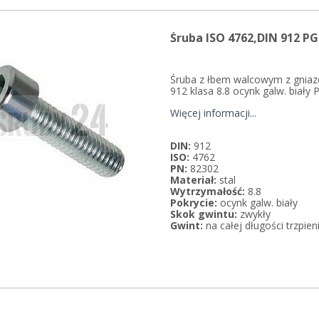
Śruba ISO 4762,DIN 912 P
Śruba z łbem walcowym z gnia
912 klasa 8.8 ocynk galw. biały
Więcej informacji...
DIN:
912
ISO:
4762
PN:
82302
Materiał:
stal
Wytrzymałość:
8.8
Pokrycie:
ocynk galw. biały
Skok gwintu:
zwykły
Gwint:
na całej długości trzpien