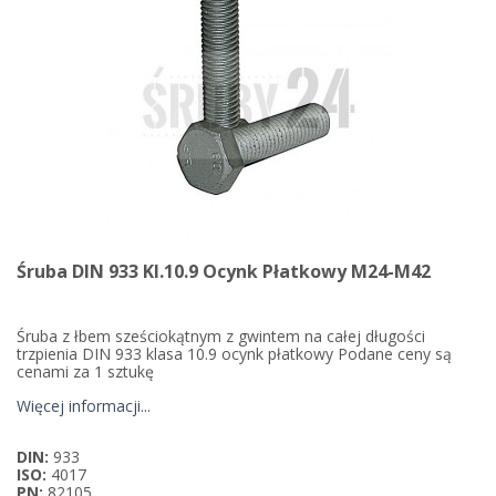
Śruba DIN 933 Kl.10.9 Ocynk Płatkowy M24-M42
Śruba z łbem sześciokątnym z gwintem na całej długości
trzpienia DIN 933 klasa 10.9 ocynk płatkowy Podane ceny są
cenami za 1 sztukę
Więcej informacji...
DIN:
933
ISO:
4017
PN:
82105