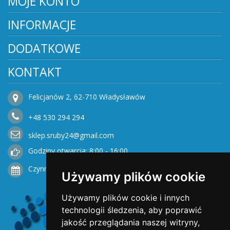
MOJE KONTO
INFORMACJE
DODATKOWE
KONTAKT
Felicjanów 2, 62-710 Władysławów
+48
530
294 294
sklep.sruby24@gmail.com
Godziny otwarcia: 8:00 - 16:00
Czynne od Poniedziałku do Piątku
Używamy plików cookie
Używamy plików cookie i innych
technologii śledzenia, aby poprawić
jakość przeglądania naszej witryny,