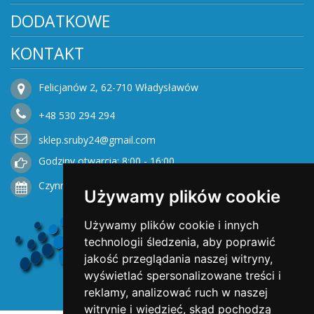
DODATKOWE
KONTAKT
Felicjanów 2, 62-710 Władysławów
+48
530
294 294
sklep.sruby24@gmail.com
Godziny otwarcia: 8:00 - 16:00
Czynne od Poniedziałku do Piątku
Używamy plików cookie
Używamy plików cookie i innych
technologii śledzenia, aby poprawić
jakość przeglądania naszej witryny,
wyświetlać spersonalizowane treści i
reklamy, analizować ruch w naszej
witrynie i wiedzieć, skąd pochodzą