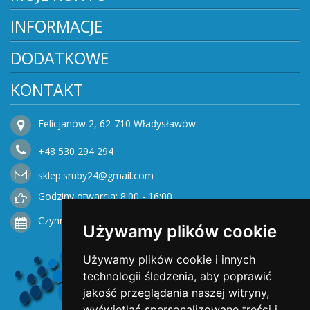
INFORMACJE
DODATKOWE
KONTAKT
Felicjanów 2, 62-710 Władysławów
+48
530
294 294
sklep.sruby24@gmail.com
Godziny otwarcia: 8:00 - 16:00
Czynne od Poniedziałku do Piątku
Używamy plików cookie
Używamy plików cookie i innych
technologii śledzenia, aby poprawić
jakość przeglądania naszej witryny,
wyświetlać spersonalizowane treści i