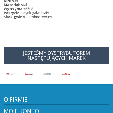
DIN:
935
Materiał:
stal
Wytrzymałość:
8
Pokrycie:
ocynk galw. biały
Skok gwintu:
drobnozwojny
JESTEŚMY DYSTRYBUTOREM
NASTĘPUJĄCYCH MAREK
O FIRMIE
MOJE KONTO