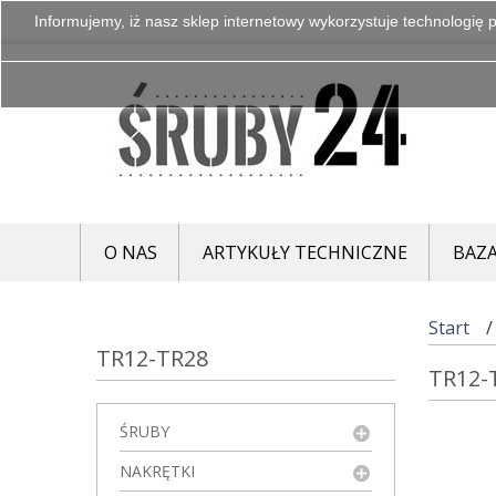
Informujemy, iż nasz sklep internetowy wykorzystuje technologię p
O NAS
ARTYKUŁY TECHNICZNE
BAZA
Start
TR12-TR28
TR12-
ŚRUBY
NAKRĘTKI