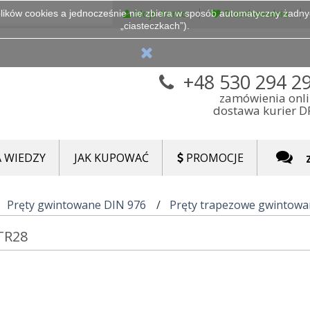
Moje Konto
Przechowalnia
lików cookies a jednocześnie nie zbiera w sposób automatyczny żadnych
„ciasteczkach”).
+48 530 294 2
zamówienia onl
dostawa kurier 
 WIEDZY
JAK KUPOWAĆ
PROMOCJE
Pręty gwintowane DIN 976
Pręty trapezowe gwintow
TR28