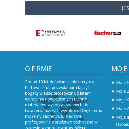
JE
O FIRMIE
MOJE
Ponad 10 lat doświadczenia na rynku
Moje 
hurtowni śrub pozwala nam łączyć
Moje 
bogatą wiedzę teoretyczną z latami
wdrażania nowoczesnych technik i
Moje R
materiałów wykorzystywanych do
Moje A
tworzenia naszych wyrobów. Dzięki temu
możemy zaoferować Państwu
Moje I
profesjonalne doradztwo techniczne w
Osobis
zakresie wyboru towarów.
Więcej