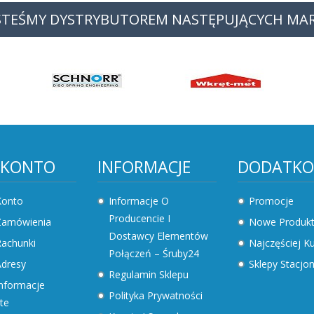
STEŚMY DYSTRYBUTOREM NASTĘPUJĄCYCH MA
 KONTO
INFORMACJE
DODATK
Konto
Informacje O
Promocje
Producencie I
Zamówienia
Nowe Produk
Dostawcy Elementów
achunki
Najczęściej 
Połączeń – Śruby24
dresy
Sklepy Stacjo
Regulamin Sklepu
nformacje
Polityka Prywatności
te