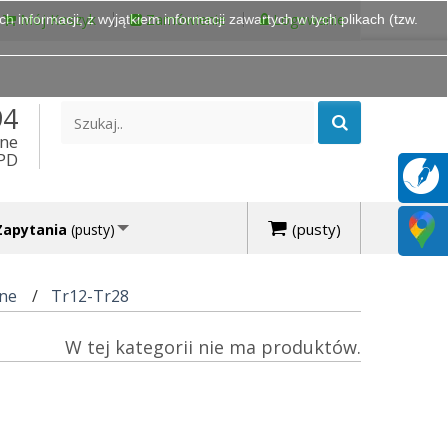
Mój Koszyk
Zamówienie
Logowanie
 informacji, z wyjątkiem informacji zawartych w tych plikach (tzw.
94
ine
DPD
(pusty)
Zapytania
(pusty)
ane
Tr12-Tr28
W tej kategorii nie ma produktów.