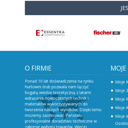
JE
O FIRMIE
MOJE
Ponad 10 lat doświadczenia na rynku
Moje 
hurtowni śrub pozwala nam łączyć
Moje 
bogatą wiedzę teoretyczną z latami
wdrażania nowoczesnych technik i
Moje R
materiałów wykorzystywanych do
Moje A
tworzenia naszych wyrobów. Dzięki temu
możemy zaoferować Państwu
Moje I
profesjonalne doradztwo techniczne w
Osobis
zakresie wyboru towarów.
Więcej