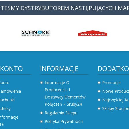
STEŚMY DYSTRYBUTOREM NASTĘPUJĄCYCH MA
 KONTO
INFORMACJE
DODATK
Konto
Informacje O
Promocje
Producencie I
Zamówienia
Nowe Produk
Dostawcy Elementów
achunki
Najczęściej 
Połączeń – Śruby24
dresy
Sklepy Stacjo
Regulamin Sklepu
nformacje
Polityka Prywatności
te