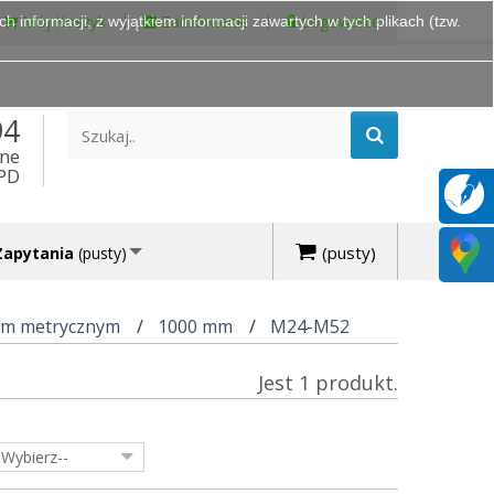
Mój Koszyk
Zamówienie
Logowanie
 informacji, z wyjątkiem informacji zawartych w tych plikach (tzw.
94
ine
DPD
(pusty)
Zapytania
(pusty)
em metrycznym
1000 mm
M24-M52
Jest 1 produkt.
-Wybierz--