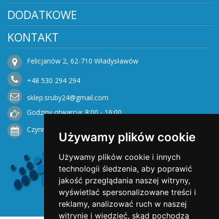
DODATKOWE
KONTAKT
Felicjanów 2, 62-710 Władysławów
+48
530
294 294
sklep.sruby24@gmail.com
Godziny otwarcia: 8:00 - 16:00
Czynne od Poniedziałku do Piątku
Używamy plików cookie
Używamy plików cookie i innych
technologii śledzenia, aby poprawić
jakość przeglądania naszej witryny,
wyświetlać spersonalizowane treści i
reklamy, analizować ruch w naszej
witrynie i wiedzieć, skąd pochodzą