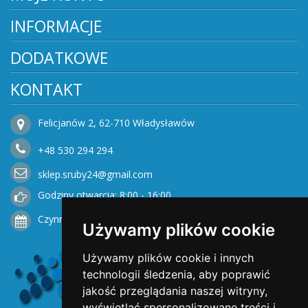
INFORMACJE
DODATKOWE
KONTAKT
Felicjanów 2, 62-710 Władysławów
+48
530
294 294
sklep.sruby24@gmail.com
Godziny otwarcia: 8:00 - 16:00
Czynne od Poniedziałku do Piątku
Używamy plików cookie
Używamy plików cookie i innych
technologii śledzenia, aby poprawić
jakość przeglądania naszej witryny,
wyświetlać spersonalizowane treści i