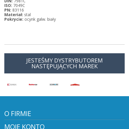
DIN:
7981C
ISO:
7049C
PN:
83116
Materiał:
stal
Pokrycie:
ocynk galw. biały
JESTEŚMY DYSTRYBUTOREM
NASTĘPUJĄCYCH MAREK
O FIRMIE
MOJE KONTO