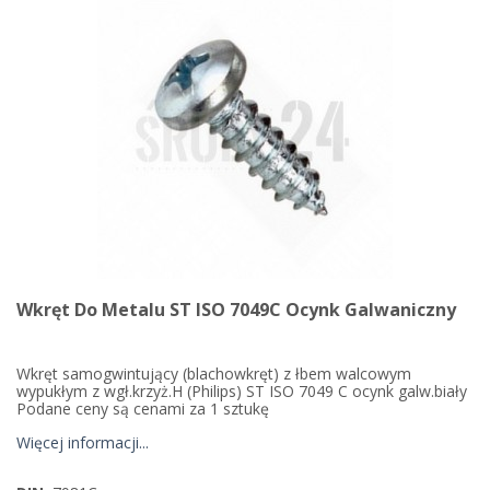
Wkręt Do Metalu ST ISO 7049C Ocynk Galwaniczny
Wkręt samogwintujący (blachowkręt) z łbem walcowym
wypukłym z wgł.krzyż.H (Philips) ST ISO 7049 C ocynk galw.biały
Podane ceny są cenami za 1 sztukę
Więcej informacji...