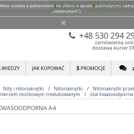
Moje Konto
Przechowalnia
lików cookies a jednocześnie nie zbiera w sposób automatyczny żadnych
„ciasteczkach”).
+48 530 294 2
zamówienia onl
dostawa kurier 
 WIEDZY
JAK KUPOWAĆ
PROMOCJE
Nity i nitonakrętki
Nitonakrętki
Nitonakrętki prze
łnierzem stożkowym zredukowanym
stal kwasoodporna
 KWASOODPORNA A4