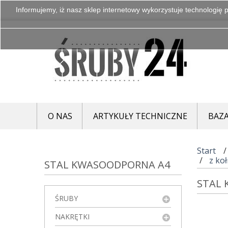
Informujemy, iż nasz sklep internetowy wykorzystuje technologię p
O NAS
ARTYKUŁY TECHNICZNE
BAZA
Start
z ko
STAL KWASOODPORNA A4
STAL
ŚRUBY
NAKRĘTKI