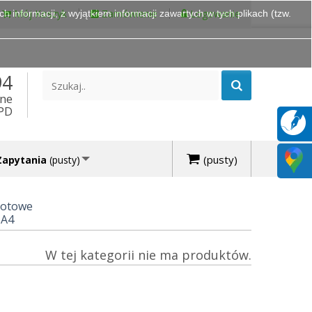
Mój Koszyk
Zamówienie
Logowanie
 informacji, z wyjątkiem informacji zawartych w tych plikach (tzw.
94
ine
DPD
(pusty)
Zapytania
(pusty)
lotowe
 A4
W tej kategorii nie ma produktów.