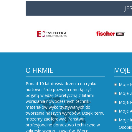
JE
O FIRMIE
MOJE
Ponad 10 lat doświadczenia na rynku
Moje 
hurtowni śrub pozwala nam łączyć
Moje 
bogatą wiedzę teoretyczną z latami
wdrażania nowoczesnych technik i
Moje R
materiałów wykorzystywanych do
Moje A
tworzenia naszych wyrobów. Dzięki temu
możemy zaoferować Państwu
Moje I
profesjonalne doradztwo techniczne w
Osobis
zakresie wyboru towarów.
Więcej