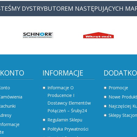
STEŚMY DYSTRYBUTOREM NASTĘPUJĄCYCH MA
 KONTO
INFORMACJE
DODATK
Konto
Informacje O
Promocje
Producencie I
Zamówienia
Nowe Produk
Dostawcy Elementów
achunki
Najczęściej 
Połączeń – Śruby24
dresy
Sklepy Stacjo
Regulamin Sklepu
nformacje
Polityka Prywatności
te