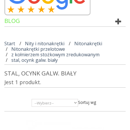
BLOG
Start
Nity i nitonakrętki
Nitonakrętki
Nitonakrętki przelotowe
z kołnierzem stożkowym zredukowanym
stal, ocynk galw. biały
STAL, OCYNK GALW. BIAŁY
Jest 1 produkt.
Sortuj wg