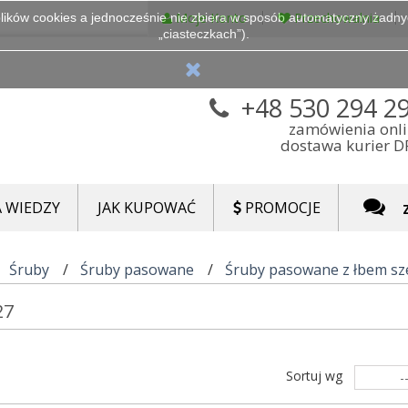
Moje Konto
Przechowalnia
lików cookies a jednocześnie nie zbiera w sposób automatyczny żadnych
„ciasteczkach”).
+48 530 294 2
zamówienia onl
dostawa kurier 
 WIEDZY
JAK KUPOWAĆ
PROMOCJE
Śruby
Śruby pasowane
Śruby pasowane z łbem sz
27
Sortuj wg
-