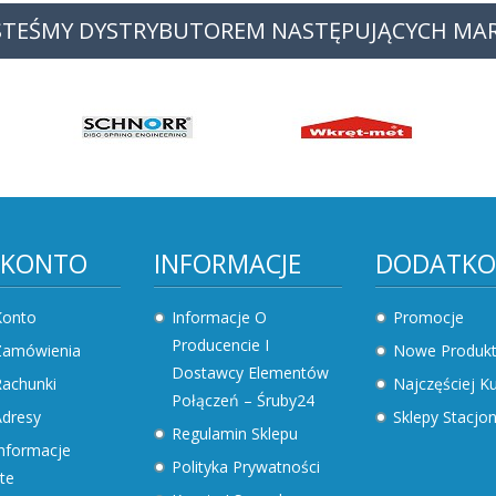
STEŚMY DYSTRYBUTOREM NASTĘPUJĄCYCH MA
 KONTO
INFORMACJE
DODATK
Konto
Informacje O
Promocje
Producencie I
Zamówienia
Nowe Produk
Dostawcy Elementów
achunki
Najczęściej 
Połączeń – Śruby24
dresy
Sklepy Stacjo
Regulamin Sklepu
nformacje
Polityka Prywatności
te