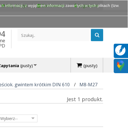
Mój Koszyk
Zamówienie
Logowanie
 informacji, z wyjątkiem informacji zawartych w tych plikach (tzw.
94
ine
DPD
(pusty)
Zapytania
(pusty)
eściok. gwintem krótkim DIN 610
M8-M27
Jest 1 produkt.
-Wybierz--