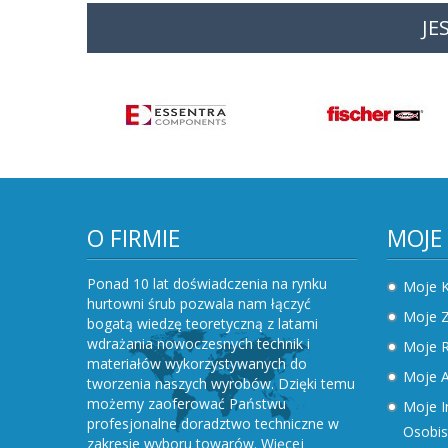
JE
O FIRMIE
MOJE
Ponad 10 lat doświadczenia na rynku
Moje 
hurtowni śrub pozwala nam łączyć
Moje 
bogatą wiedzę teoretyczną z latami
wdrażania nowoczesnych technik i
Moje R
materiałów wykorzystywanych do
Moje A
tworzenia naszych wyrobów. Dzięki temu
możemy zaoferować Państwu
Moje I
profesjonalne doradztwo techniczne w
Osobis
zakresie wyboru towarów.
Więcej