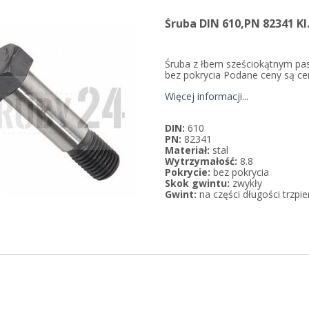
Śruba DIN 610,PN 82341 Kl
Śruba z łbem sześciokątnym pa
bez pokrycia Podane ceny są ce
Więcej informacji...
DIN:
610
PN:
82341
Materiał:
stal
Wytrzymałość:
8.8
Pokrycie:
bez pokrycia
Skok gwintu:
zwykły
Gwint:
na części długości trzpie