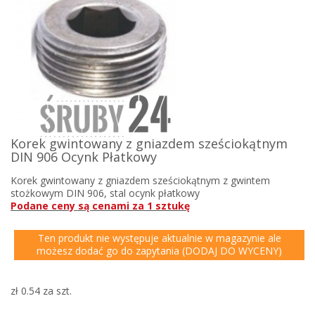
Korek gwintowany z gniazdem sześciokątnym
DIN 906 Ocynk Płatkowy
Korek gwintowany z gniazdem sześciokątnym z gwintem
stożkowym DIN 906, stal ocynk płatkowy
Podane ceny są cenami za 1 sztukę
Ten produkt nie występuje aktualnie w magazynie ale
możesz dodać go do zapytania (DODAJ DO WYCENY)
zł 0.54
za szt.