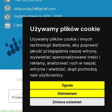
sklep.sruby24@gmail.com
Godziny otwarcia: 8:00 - 16:00
Czynne od Poniedziałku do Piątku
Używamy plików cookie
Używamy plików cookie i innych
technologii śledzenia, aby poprawić
jakość przeglądania naszej witryny,
wyświetlać spersonalizowane treści i
reklamy, analizować ruch w naszej
witrynie i wiedzieć, skąd pochodzą
nasi użytkownicy.
Copyright © 2025 Opengreen. All rights reserved.
Zgoda
Odmawiam
Zmiana ustawień
Zaktualizuj preferencje dotyczące plików cookie