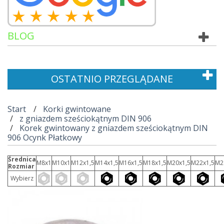
BLOG
OSTATNIO PRZEGLĄDANE
Start
Korki gwintowane
z gniazdem sześciokątnym DIN 906
Korek gwintowany z gniazdem sześciokątnym DIN
906 Ocynk Płatkowy
Średnica
M8x1
M10x1
M12x1,5
M14x1,5
M16x1,5
M18x1,5
M20x1,5
M22x1,5
M2
Rozmiar
Wybierz