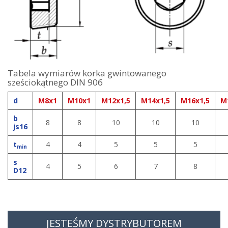
Tabela wymiarów korka gwintowanego
sześciokątnego DIN 906
d
M8x1
M10x1
M12x1,5
M14x1,5
M16x1,5
M
b
8
8
10
10
10
js16
t
4
4
5
5
5
min
s
4
5
6
7
8
D12
JESTEŚMY DYSTRYBUTOREM