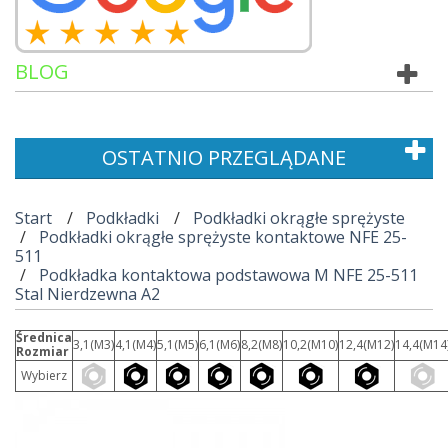
BLOG
OSTATNIO PRZEGLĄDANE
Start
Podkładki
Podkładki okrągłe sprężyste
Podkładki okrągłe sprężyste kontaktowe NFE 25-
511
Podkładka kontaktowa podstawowa M NFE 25-511
Stal Nierdzewna A2
Średnica
3,1(M3)
4,1(M4)
5,1(M5)
6,1(M6)
8,2(M8)
10,2(M10)
12,4(M12)
14,4(M14
Rozmiar
Wybierz