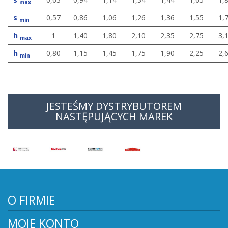
max
s
0,57
0,86
1,06
1,26
1,36
1,55
1,
min
h
1
1,40
1,80
2,10
2,35
2,75
3,
max
h
0,80
1,15
1,45
1,75
1,90
2,25
2,
min
JESTEŚMY DYSTRYBUTOREM
NASTĘPUJĄCYCH MAREK
O FIRMIE
MOJE KONTO