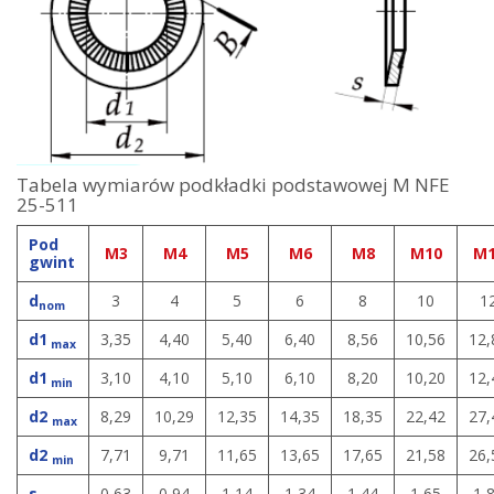
Tabela wymiarów podkładki podstawowej M NFE
25-511
Pod
M3
M4
M5
M6
M8
M10
M1
gwint
d
3
4
5
6
8
10
1
nom
d1
3,35
4,40
5,40
6,40
8,56
10,56
12,
max
d1
3,10
4,10
5,10
6,10
8,20
10,20
12,
min
d2
8,29
10,29
12,35
14,35
18,35
22,42
27,
max
d2
7,71
9,71
11,65
13,65
17,65
21,58
26,
min
s
0,63
0,94
1,14
1,34
1,44
1,65
1,