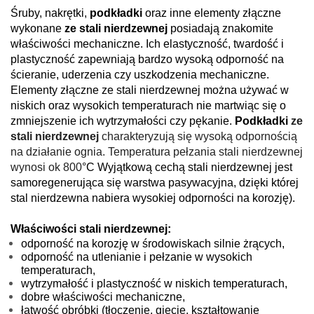
Śruby, nakrętki,
podkładki
oraz inne elementy złączne
wykonane
ze stali nierdzewnej
posiadają znakomite
właściwości mechaniczne. Ich elastyczność, twardość i
plastyczność zapewniają bardzo wysoką odporność na
ścieranie, uderzenia czy uszkodzenia mechaniczne.
Elementy złączne ze stali nierdzewnej można używać w
niskich oraz wysokich temperaturach nie martwiąc się o
zmniejszenie ich wytrzymałości czy pękanie.
Podkładki
ze
stali nierdzewnej
charakteryzują się wysoką odpornością
na działanie ognia. Temperatura pełzania stali nierdzewnej
wynosi ok 800
°C Wyjątkową cechą stali nierdzewnej jest
samoregenerująca się warstwa pasywacyjna, dzięki której
stal nierdzewna nabiera wysokiej odporności na korozję).
Właściwości stali nierdzewnej:
odporność na korozję w środowiskach silnie żrących,
odporność na utlenianie i pełzanie w wysokich
temperaturach,
wytrzymałość i plastyczność w niskich temperaturach,
dobre właściwości mechaniczne,
łatwość obróbki (tłoczenie, gięcie, kształtowanie