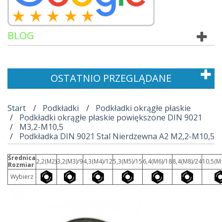
BLOG
OSTATNIO PRZEGLĄDANE
Start
Podkładki
Podkładki okrągłe płaskie
Podkładki okrągłe płaskie powiększone DIN 9021
M3,2-M10,5
Podkładka DIN 9021 Stal Nierdzewna A2 M2,2-M10,5
Średnica
2,2(M2)
3,2(M3)/9
4,3(M4)/12
5,3(M5)/15
6,4(M6)/18
8,4(M8)/24
10,5(M
Rozmiar
Wybierz