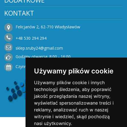
DODATKOWE
KONTAKT
Felicjanów 2, 62-710 Władysławów
+48
530
294 294
sklep.sruby24@gmail.com
Godziny otwarcia: 8:00 - 16:00
Czynne od Poniedziałku do Piątku
Używamy plików cookie
Używamy plików cookie i innych
technologii śledzenia, aby poprawić
jakość przeglądania naszej witryny,
wyświetlać spersonalizowane treści i
reklamy, analizować ruch w naszej
witrynie i wiedzieć, skąd pochodzą
nasi użytkownicy.