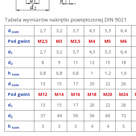
Tabela wymiarów nakrętki powiększonej DIN 9021
d
2,7
3,2
3,7
4,3
5,3
6,4
nom
Pod gwint
M2,5
M3
M3,5
M4
M5
M6
d
2,7
3,2
3,7
4,3
5,3
6,4
1
d
8
9
11
12
15
18
2
h
0,8
0,8
0,8
1
1,2
1,6
nom
d
13
15
17
20
22
26
nom
Pod gwint
M12
M14
M16
M18
M20
M24
d
13
15
17
20
22
26
1
d
37
44
50
56
60
72
2
h
3
3
3
4
4
5
nom