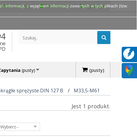
Mój Koszyk
Zamówienie
Logowanie
 informacji, z wyjątkiem informacji zawartych w tych plikach (tzw.
94
ine
DPD
(pusty)
Zapytania
(pusty)
okrągłe sprężyste DIN 127 B
M33,5-M61
Jest 1 produkt.
-Wybierz--