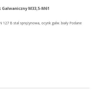
k Galwaniczny M33,5-M61
N 127 B stal sprężynowa, ocynk galw. biały Podane