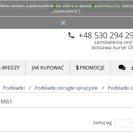
Moje Konto
Przechowalnia
lików cookies a jednocześnie nie zbiera w sposób automatyczny żadnych
„ciasteczkach”).
+48 530 294 2
zamówienia onl
dostawa kurier 
 WIEDZY
JAK KUPOWAĆ
PROMOCJE
Podkładki
Podkładki okrągłe sprężyste
Podkładki 
-M61
Sortuj wg
-