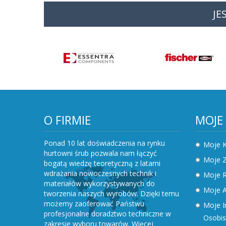
JE
O FIRMIE
MOJE
Ponad 10 lat doświadczenia na rynku
Moje 
hurtowni śrub pozwala nam łączyć
Moje 
bogatą wiedzę teoretyczną z latami
wdrażania nowoczesnych technik i
Moje R
materiałów wykorzystywanych do
Moje A
tworzenia naszych wyrobów. Dzięki temu
możemy zaoferować Państwu
Moje I
profesjonalne doradztwo techniczne w
Osobis
zakresie wyboru towarów.
Więcej