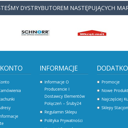
STEŚMY DYSTRYBUTOREM NASTĘPUJĄCYCH MA
 KONTO
INFORMACJE
DODATK
Konto
Informacje O
Promocje
Producencie I
Zamówienia
Nowe Produk
Dostawcy Elementów
achunki
Najczęściej 
Połączeń – Śruby24
dresy
Sklepy Stacjo
Regulamin Sklepu
nformacje
Polityka Prywatności
te