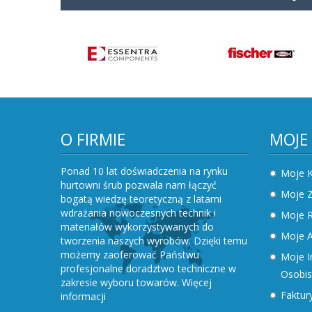
O FIRMIE
MOJE
Ponad 10 lat doświadczenia na rynku
Moje 
hurtowni śrub pozwala nam łączyć
Moje 
bogatą wiedzę teoretyczną z latami
wdrażania nowoczesnych technik i
Moje R
materiałów wykorzystywanych do
Moje A
tworzenia naszych wyrobów. Dzięki temu
możemy zaoferować Państwu
Moje I
profesjonalne doradztwo techniczne w
Osobis
zakresie wyboru towarów.
Więcej
Faktury
informacji