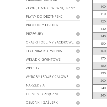
100
ZEWNĘTRZNY I WEWNĘTRZNY
110
PŁYNY DO DEZYNFEKCJI
120
PRODUKTY FISCHER
130
PRZEGUBY
140
OPASKI I OBEJMY ZACISKOWE
150
TECHNIKA KOTWIENIA
160
170
WKŁADKI GWINTOWE
180
WPUSTY
190
WYROBY I ŚRUBY CALOWE
200
NARZĘDZIA
240
ELEMENTY ZŁĄCZNE
260
OSŁONKI I ZAŚLEPKI