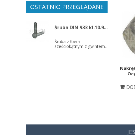
OSTATNIO PRZEGLĄDANE
Śruba DIN 933 kl.10.9...
Śruba z łbem
sześciokątnym z gwintem...
Nakręt
Oc
DOD
JE