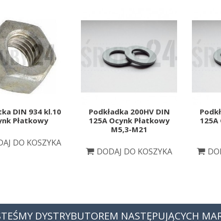
ka DIN 934 kl.10
Podkładka 200HV DIN
Podkł
ynk Płatkowy
125A Ocynk Płatkowy
125A 
M5,3-M21
AJ DO KOSZYKA
DODAJ DO KOSZYKA
DO
STEŚMY DYSTRYBUTOREM NASTĘPUJĄCYCH MA