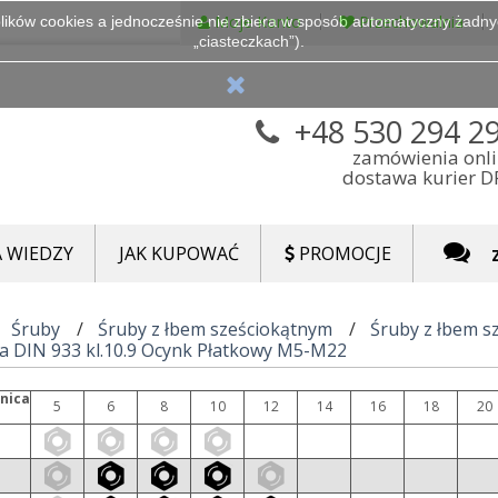
Moje Konto
Przechowalnia
lików cookies a jednocześnie nie zbiera w sposób automatyczny żadnych
„ciasteczkach”).
+48 530 294 2
zamówienia onl
dostawa kurier 
 WIEDZY
JAK KUPOWAĆ
PROMOCJE
Śruby
Śruby z łbem sześciokątnym
Śruby z łbem s
a DIN 933 kl.10.9 Ocynk Płatkowy M5-M22
nica
5
6
8
10
12
14
16
18
20