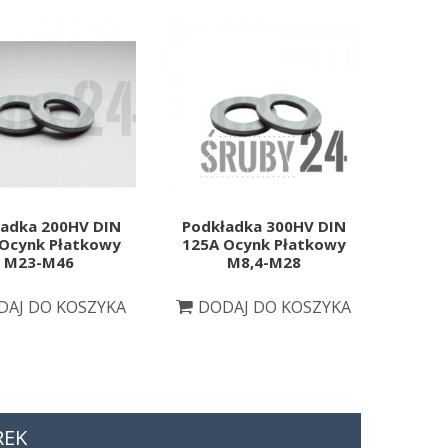
adka 200HV DIN
Podkładka 300HV DIN
Podk
Ocynk Płatkowy
125A Ocynk Płatkowy
Ocynk
M23-M46
M8,4-M28
DAJ DO KOSZYKA
DODAJ DO KOSZYKA
DO
REK