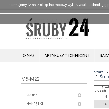
Informujemy, iż nasz sklep internetowy wykorzystuje technologię p
O NAS
ARTYKUŁY TECHNICZNE
BAZA
Start
Śrub
M5-M22
Śred
Długość
ŚRUBY
14
NAKRĘTKI
16