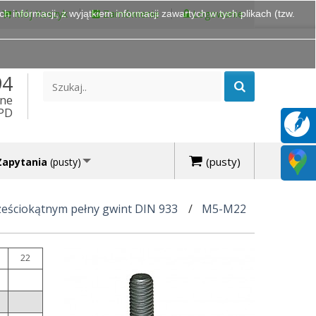
Mój Koszyk
Zamówienie
Logowanie
 informacji, z wyjątkiem informacji zawartych w tych plikach (tzw.
94
ine
DPD
(pusty)
Zapytania
(pusty)
ześciokątnym pełny gwint DIN 933
M5-M22
22