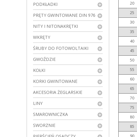
20
PODKŁADKI
25
PRĘTY GWINTOWANE DIN 976
30
NITY I NITONAKRĘTKI
35
WKRĘTY
40
ŚRUBY DO FOTOWOLTAIKI
45
GWOŹDZIE
50
55
KOŁKI
60
KORKI GWINTOWANE
65
AKCESORIA ŻEGLARSKIE
70
LINY
75
SMAROWNICZKA
80
SWORZNIE
85
PIERŚCIEŃ OSADCZY
90