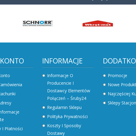
 KONTO
INFORMACJE
DODATK
Konto
Informacje O
Promocje
Producencie I
Zamówienia
Nowe Produk
Dostawcy Elementów
achunki
Najczęściej 
Połączeń – Śruby24
dresy
Sklepy Stacjo
Regulamin Sklepu
nformacje
Polityka Prywatności
te
Koszty I Sposoby
 I Płatności
Dostawy