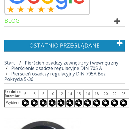
BLOG
OSTATNIO PRZEGLĄDANE
Start
Pierścień osadczy zewnętrzny i wewnętrzny
Pierścienie osadcze regulacyjne DIN 705 A
Pierścień osadczy regulacyjny DIN 705A Bez
Pokrycia 5-36
Średnica
5
6
8
10
12
14
15
16
18
20
22
25
Rozmiar
Wybierz