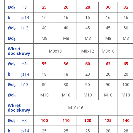
Ød
H8
25
26
28
30
32
1
b
js14
16
16
16
16
16
Ød
h13
40
40
45
45
50
2
Ød
M8
M8
M8
M8
M8
3
Wkręt
M8x10
M8x12
M8x10
dociskowy
Ød
H8
55
56
60
63
65
1
b
js14
18
18
20
20
20
Ød
h13
80
80
90
90
100
2
Ød
M10
M10
M10
M10
M10
3
Wkręt
M10x16
dociskowy
Ød
H8
100
110
120
125
140
1
b
js14
25
25
25
28
28