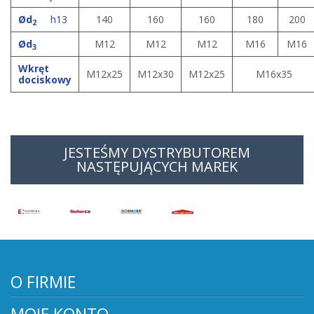
Ød
h13
140
160
160
180
200
2
Ød
M12
M12
M12
M16
M16
3
Wkręt
M12x25
M12x30
M12x25
M16x35
dociskowy
JESTEŚMY DYSTRYBUTOREM
NASTĘPUJĄCYCH MAREK
O FIRMIE