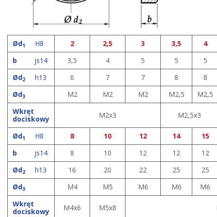
Ød
H8
2
2,5
3
3,5
4
1
b
js14
3,5
4
5
5
5
Ød
h13
6
7
7
8
8
2
Ød
M2
M2
M2
M2,5
M2,5
3
Wkręt
M2x3
M2,5x3
dociskowy
Ød
H8
8
10
12
14
15
1
b
js14
8
10
12
12
12
Ød
h13
16
20
22
25
25
2
Ød
M4
M5
M6
M6
M6
3
Wkręt
M4x6
M5x8
dociskowy